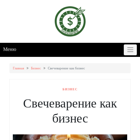
Skip
to
content
Меню
Главная
Бизнес
Свечеварение как бизнес
БИЗНЕС
Свечеварение как
бизнес